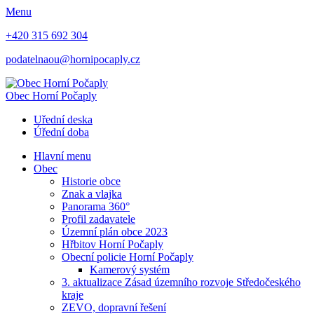
Menu
+420 315 692 304
podatelnaou@hornipocaply.cz
Obec
Horní Počaply
Uřední deska
Úřední doba
Hlavní menu
Obec
Historie obce
Znak a vlajka
Panorama 360°
Profil zadavatele
Územní plán obce 2023
Hřbitov Horní Počaply
Obecní policie Horní Počaply
Kamerový systém
3. aktualizace Zásad územního rozvoje Středočeského
kraje
ZEVO, dopravní řešení