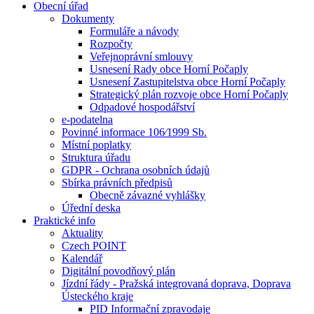
Obecní úřad
Dokumenty
Formuláře a návody
Rozpočty
Veřejnoprávní smlouvy
Usnesení Rady obce Horní Počaply
Usnesení Zastupitelstva obce Horní Počaply
Strategický plán rozvoje obce Horní Počaply
Odpadové hospodářství
e-podatelna
Povinné informace 106⁄1999 Sb.
Místní poplatky
Struktura úřadu
GDPR - Ochrana osobních údajů
Sbírka právních předpisů
Obecně závazné vyhlášky
Úřední deska
Praktické info
Aktuality
Czech POINT
Kalendář
Digitální povodňový plán
Jízdní řády - Pražská integrovaná doprava, Doprava
Ústeckého kraje
PID Informační zpravodaje