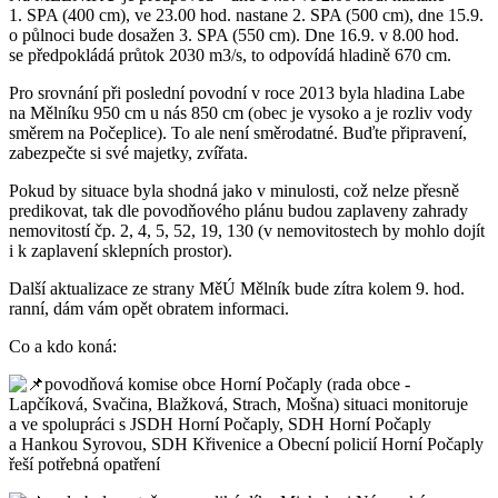
1. SPA (400 cm), ve 23.00 hod. nastane 2. SPA (500 cm), dne 15.9.
o půlnoci bude dosažen 3. SPA (550 cm). Dne 16.9. v 8.00 hod.
se předpokládá průtok 2030 m3/s, to odpovídá hladině 670 cm.
Pro srovnání při poslední povodní v roce 2013 byla hladina Labe
na Mělníku 950 cm u nás 850 cm (obec je vysoko a je rozliv vody
směrem na Počeplice). To ale není směrodatné. Buďte připravení,
zabezpečte si své majetky, zvířata.
Pokud by situace byla shodná jako v minulosti, což nelze přesně
predikovat, tak dle povodňového plánu budou zaplaveny zahrady
nemovitostí čp. 2, 4, 5, 52, 19, 130 (v nemovitostech by mohlo dojít
i k zaplavení sklepních prostor).
Další aktualizace ze strany MěÚ Mělník bude zítra kolem 9. hod.
ranní, dám vám opět obratem informaci.
Co a kdo koná:
povodňová komise obce Horní Počaply (rada obce -
Lapčíková, Svačina, Blažková, Strach, Mošna) situaci monitoruje
a ve spolupráci s JSDH Horní Počaply, SDH Horní Počaply
a Hankou Syrovou, SDH Křivenice a Obecní policií Horní Počaply
řeší potřebná opatření