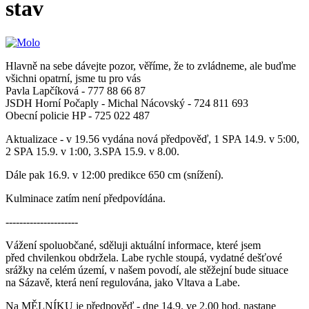
stav
Hlavně na sebe dávejte pozor, věříme, že to zvládneme, ale buďme
všichni opatrní, jsme tu pro vás
Pavla Lapčíková - 777 88 66 87
JSDH Horní Počaply - Michal Nácovský - 724 811 693
Obecní policie HP - 725 022 487
Aktualizace - v 19.56 vydána nová předpověď, 1 SPA 14.9. v 5:00,
2 SPA 15.9. v 1:00, 3.SPA 15.9. v 8.00.
Dále pak 16.9. v 12:00 predikce 650 cm (snížení).
Kulminace zatím není předpovídána.
---------------------
Vážení spoluobčané, sděluji aktuální informace, které jsem
před chvilenkou obdržela. Labe rychle stoupá, vydatné dešťové
srážky na celém území, v našem povodí, ale stěžejní bude situace
na Sázavě, která není regulována, jako Vltava a Labe.
Na MĚLNÍKU je předpověď - dne 14.9. ve 2.00 hod. nastane