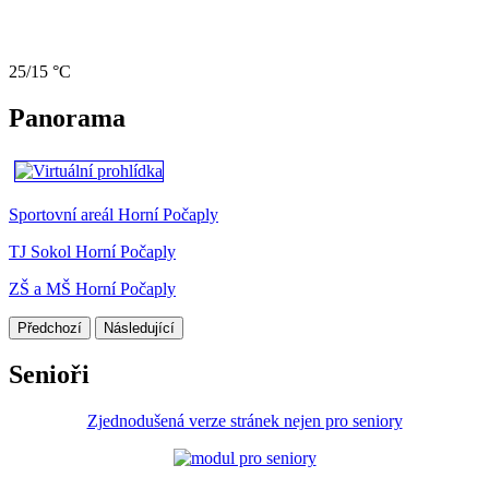
25/15 °C
Panorama
Sportovní areál Horní Počaply
TJ Sokol Horní Počaply
ZŠ a MŠ Horní Počaply
Předchozí
Následující
Senioři
Zjednodušená verze stránek nejen pro seniory