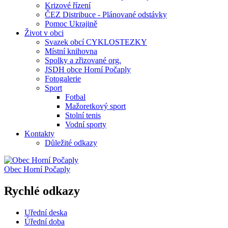
Krizové řízení
ČEZ Distribuce - Plánované odstávky
Pomoc Ukrajině
Život v obci
Svazek obcí CYKLOSTEZKY
Místní knihovna
Spolky a zřizované org.
JSDH obce Horní Počaply
Fotogalerie
Sport
Fotbal
Mažoretkový sport
Stolní tenis
Vodní sporty
Kontakty
Důležité odkazy
Obec
Horní Počaply
Rychlé odkazy
Uřední deska
Úřední doba