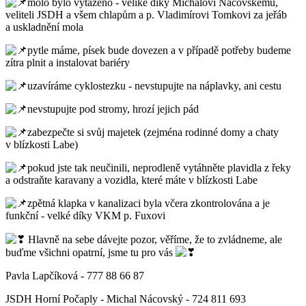
molo bylo vytaženo - veliké díky Michalovi Nácovskému,
veliteli JSDH a všem chlapům a p. Vladimírovi Tomkovi za jeřáb
a uskladnění mola
pytle máme, písek bude dovezen a v případě potřeby budeme
zítra plnit a instalovat bariéry
uzavíráme cyklostezku - nevstupujte na náplavky, ani cestu
nevstupujte pod stromy, hrozí jejich pád
zabezpečte si svůj majetek (zejména rodinné domy a chaty
v blízkosti Labe)
pokud jste tak neučinili, neprodleně vytáhněte plavidla z řeky
a odstraňte karavany a vozidla, které máte v blízkosti Labe
zpětná klapka v kanalizaci byla včera zkontrolována a je
funkční - velké díky VKM p. Fuxovi
Hlavně na sebe dávejte pozor, věříme, že to zvládneme, ale
buďme všichni opatrní, jsme tu pro vás
Pavla Lapčíková - 777 88 66 87
JSDH Horní Počaply - Michal Nácovský - 724 811 693