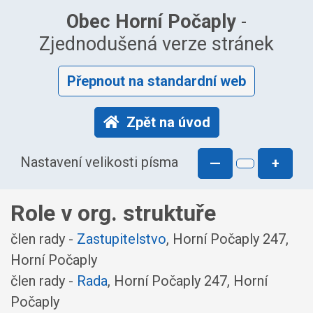
Obec Horní Počaply
-
Zjednodušená verze stránek
Přepnout na standardní web
Zpět na úvod
Nastavení velikosti písma
—
+
Role v org. struktuře
člen rady -
Zastupitelstvo
, Horní Počaply 247,
Horní Počaply
člen rady -
Rada
, Horní Počaply 247, Horní
Počaply