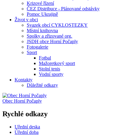
Krizové řízení
ČEZ Distribuce - Plánované odstávky
Pomoc Ukrajině
Život v obci
Svazek obcí CYKLOSTEZKY
Místní knihovna
Spolky a zřizované org.
JSDH obce Horní Počaply
Fotogalerie
Sport
Fotbal
Mažoretkový sport
Stolní tenis
Vodní sporty
Kontakty
Důležité odkazy
Obec
Horní Počaply
Rychlé odkazy
Uřední deska
Úřední doba