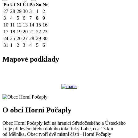
Po
Út
St
Čt
Pá
So
Ne
27
28
29
30
31
1
2
3
4
5
6
7
8
9
10
11
12
13
14
15
16
17
18
19
20
21
22
23
24
25
26
27
28
29
30
31
1
2
3
4
5
6
Mapové podklady
O obci Horní Počaply
Obec Horní Počaply leží na hranici Středočeského a Ústeckého
kraje při levém břehu dolního toku řeky Labe, cca 13 km
od Mělníka. Obec tvoří dvě místní části - Horní Počaply