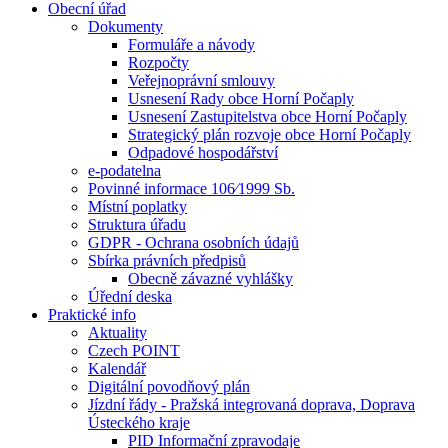
Obecní úřad
Dokumenty
Formuláře a návody
Rozpočty
Veřejnoprávní smlouvy
Usnesení Rady obce Horní Počaply
Usnesení Zastupitelstva obce Horní Počaply
Strategický plán rozvoje obce Horní Počaply
Odpadové hospodářství
e-podatelna
Povinné informace 106⁄1999 Sb.
Místní poplatky
Struktura úřadu
GDPR - Ochrana osobních údajů
Sbírka právních předpisů
Obecně závazné vyhlášky
Úřední deska
Praktické info
Aktuality
Czech POINT
Kalendář
Digitální povodňový plán
Jízdní řády - Pražská integrovaná doprava, Doprava
Ústeckého kraje
PID Informační zpravodaje