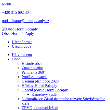
Menu
+420 315 692 304
podatelnaou@hornipocaply.cz
Obec
Horní Počaply
Uřední deska
Úřední doba
Hlavní menu
Obec
Historie obce
Znak a vlajka
Panorama 360°
Profil zadavatele
Územní plán obce 2023
Hřbitov Horní Počaply
Obecní policie Horní Počaply
Kamerový systém
3. aktualizace Zásad územního rozvoje Středočeského
kraje
ZEVO, dopravní řešení