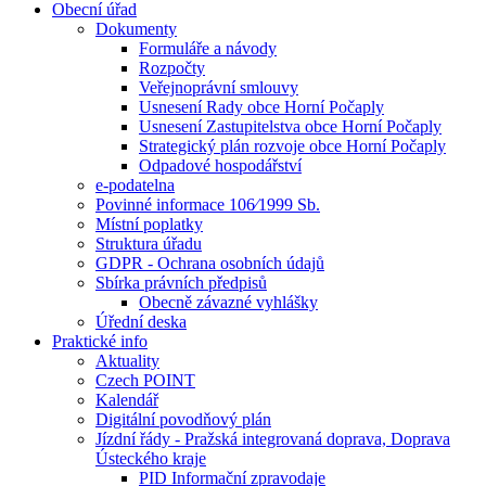
Obecní úřad
Dokumenty
Formuláře a návody
Rozpočty
Veřejnoprávní smlouvy
Usnesení Rady obce Horní Počaply
Usnesení Zastupitelstva obce Horní Počaply
Strategický plán rozvoje obce Horní Počaply
Odpadové hospodářství
e-podatelna
Povinné informace 106⁄1999 Sb.
Místní poplatky
Struktura úřadu
GDPR - Ochrana osobních údajů
Sbírka právních předpisů
Obecně závazné vyhlášky
Úřední deska
Praktické info
Aktuality
Czech POINT
Kalendář
Digitální povodňový plán
Jízdní řády - Pražská integrovaná doprava, Doprava
Ústeckého kraje
PID Informační zpravodaje