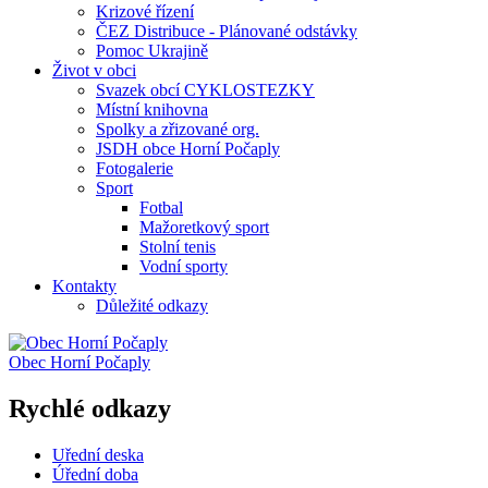
Krizové řízení
ČEZ Distribuce - Plánované odstávky
Pomoc Ukrajině
Život v obci
Svazek obcí CYKLOSTEZKY
Místní knihovna
Spolky a zřizované org.
JSDH obce Horní Počaply
Fotogalerie
Sport
Fotbal
Mažoretkový sport
Stolní tenis
Vodní sporty
Kontakty
Důležité odkazy
Obec
Horní Počaply
Rychlé odkazy
Uřední deska
Úřední doba