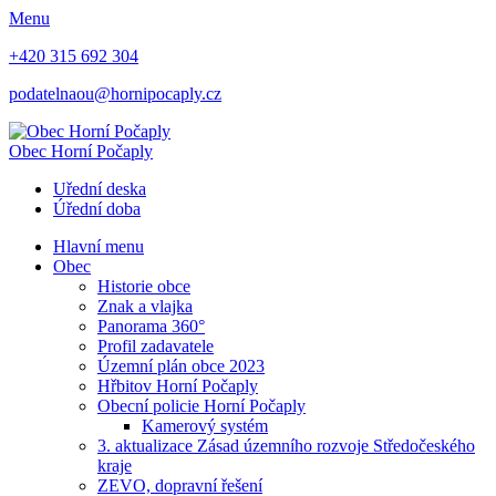
Menu
+420 315 692 304
podatelnaou@hornipocaply.cz
Obec
Horní Počaply
Uřední deska
Úřední doba
Hlavní menu
Obec
Historie obce
Znak a vlajka
Panorama 360°
Profil zadavatele
Územní plán obce 2023
Hřbitov Horní Počaply
Obecní policie Horní Počaply
Kamerový systém
3. aktualizace Zásad územního rozvoje Středočeského
kraje
ZEVO, dopravní řešení