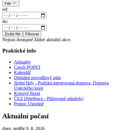
Filtr
od:
do:
Zrušit filtr
Filtrovat
Nejsou dostupné žádné aktuální akce.
Praktické info
Aktuality
Czech POINT
Kalendář
Digitální povodňový plán
Jízdní řády - Pražská integrovaná doprava, Doprava
Ústeckého kraje
Krizové řízení
ČEZ Distribuce - Plánované odstávky
Pomoc Ukrajině
Aktuální počasí
dnes, neděle 9. 8. 2026