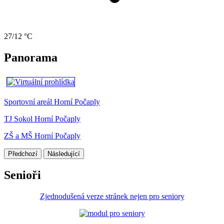
27/12 °C
Panorama
Sportovní areál Horní Počaply
TJ Sokol Horní Počaply
ZŠ a MŠ Horní Počaply
Předchozí
Následující
Senioři
Zjednodušená verze stránek nejen pro seniory