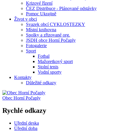
Krizové řízení
ČEZ Distribuce - Plánované odstávky
Pomoc Ukrajině
Život v obci
Svazek obcí CYKLOSTEZKY
Místní knihovna
Spolky a zřizované org.
JSDH obce Horní Počaply
Fotogalerie
Sport
Fotbal
Mažoretkový sport
Stolní tenis
Vodní sporty
Kontakty
Důležité odkazy
Obec
Horní Počaply
Rychlé odkazy
Uřední deska
Úřední doba