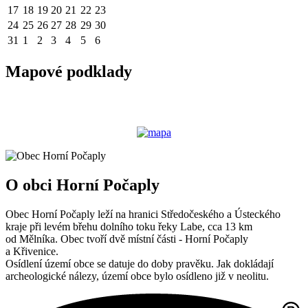
17
18
19
20
21
22
23
24
25
26
27
28
29
30
31
1
2
3
4
5
6
Mapové podklady
O obci Horní Počaply
Obec Horní Počaply leží na hranici Středočeského a Ústeckého
kraje při levém břehu dolního toku řeky Labe, cca 13 km
od Mělníka. Obec tvoří dvě místní části - Horní Počaply
a Křivenice.
Osídlení území obce se datuje do doby pravěku. Jak dokládají
archeologické nálezy, území obce bylo osídleno již v neolitu.