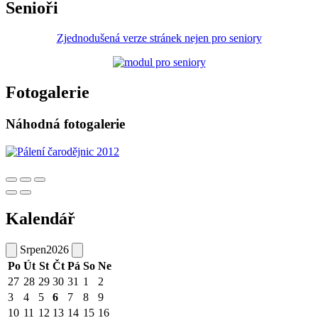
Senioři
Zjednodušená verze stránek nejen pro seniory
Fotogalerie
Náhodná fotogalerie
Kalendář
Srpen
2026
Po
Út
St
Čt
Pá
So
Ne
27
28
29
30
31
1
2
3
4
5
6
7
8
9
10
11
12
13
14
15
16