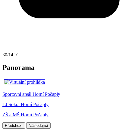
30/14 °C
Panorama
Sportovní areál Horní Počaply
TJ Sokol Horní Počaply
ZŠ a MŠ Horní Počaply
Předchozí
Následující