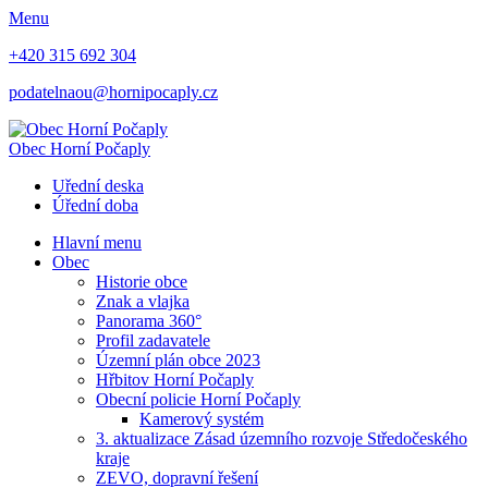
Menu
+420 315 692 304
podatelnaou@hornipocaply.cz
Obec
Horní Počaply
Uřední deska
Úřední doba
Hlavní menu
Obec
Historie obce
Znak a vlajka
Panorama 360°
Profil zadavatele
Územní plán obce 2023
Hřbitov Horní Počaply
Obecní policie Horní Počaply
Kamerový systém
3. aktualizace Zásad územního rozvoje Středočeského
kraje
ZEVO, dopravní řešení