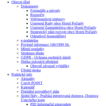
Obecní úřad
Dokumenty
Formuláře a návody
Rozpočty
Veřejnoprávní smlouvy
Usnesení Rady obce Horní Počaply
Usnesení Zastupitelstva obce Horní Počaply
Strategický plán rozvoje obce Horní Počaply
Odpadové hospodářství
e-podatelna
Povinné informace 106⁄1999 Sb.
Místní poplatky
Struktura úřadu
GDPR - Ochrana osobních údajů
Sbírka právních předpisů
Obecně závazné vyhlášky
Úřední deska
Praktické info
Aktuality
Czech POINT
Kalendář
Digitální povodňový plán
Jízdní řády - Pražská integrovaná doprava, Doprava
Ústeckého kraje
PID Informační zpravodaje