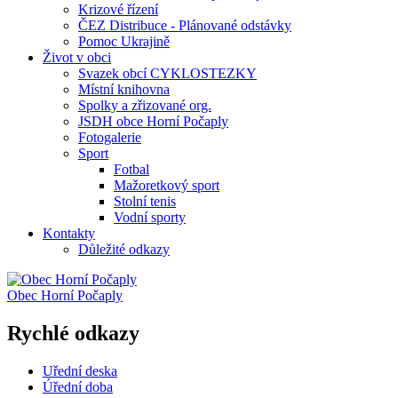
Krizové řízení
ČEZ Distribuce - Plánované odstávky
Pomoc Ukrajině
Život v obci
Svazek obcí CYKLOSTEZKY
Místní knihovna
Spolky a zřizované org.
JSDH obce Horní Počaply
Fotogalerie
Sport
Fotbal
Mažoretkový sport
Stolní tenis
Vodní sporty
Kontakty
Důležité odkazy
Obec
Horní Počaply
Rychlé odkazy
Uřední deska
Úřední doba