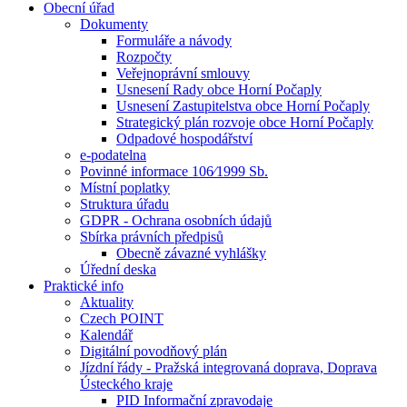
Obecní úřad
Dokumenty
Formuláře a návody
Rozpočty
Veřejnoprávní smlouvy
Usnesení Rady obce Horní Počaply
Usnesení Zastupitelstva obce Horní Počaply
Strategický plán rozvoje obce Horní Počaply
Odpadové hospodářství
e-podatelna
Povinné informace 106⁄1999 Sb.
Místní poplatky
Struktura úřadu
GDPR - Ochrana osobních údajů
Sbírka právních předpisů
Obecně závazné vyhlášky
Úřední deska
Praktické info
Aktuality
Czech POINT
Kalendář
Digitální povodňový plán
Jízdní řády - Pražská integrovaná doprava, Doprava
Ústeckého kraje
PID Informační zpravodaje