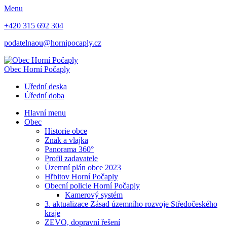
Menu
+420 315 692 304
podatelnaou@hornipocaply.cz
Obec
Horní Počaply
Uřední deska
Úřední doba
Hlavní menu
Obec
Historie obce
Znak a vlajka
Panorama 360°
Profil zadavatele
Územní plán obce 2023
Hřbitov Horní Počaply
Obecní policie Horní Počaply
Kamerový systém
3. aktualizace Zásad územního rozvoje Středočeského
kraje
ZEVO, dopravní řešení