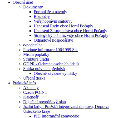
Obecní úřad
Dokumenty
Formuláře a návody
Rozpočty
Veřejnoprávní smlouvy
Usnesení Rady obce Horní Počaply
Usnesení Zastupitelstva obce Horní Počaply
Strategický plán rozvoje obce Horní Počaply
Odpadové hospodářství
e-podatelna
Povinné informace 106⁄1999 Sb.
Místní poplatky
Struktura úřadu
GDPR - Ochrana osobních údajů
Sbírka právních předpisů
Obecně závazné vyhlášky
Úřední deska
Praktické info
Aktuality
Czech POINT
Kalendář
Digitální povodňový plán
Jízdní řády - Pražská integrovaná doprava, Doprava
Ústeckého kraje
PID Informační zpravodaje