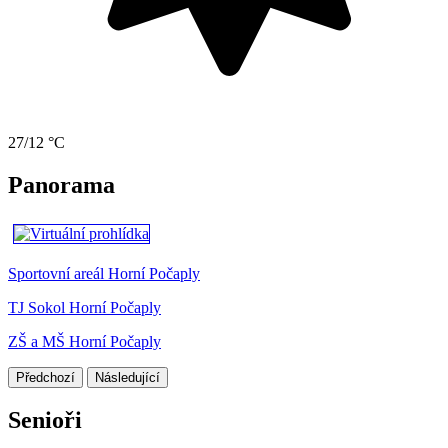
27/12 °C
Panorama
Sportovní areál Horní Počaply
TJ Sokol Horní Počaply
ZŠ a MŠ Horní Počaply
Předchozí
Následující
Senioři