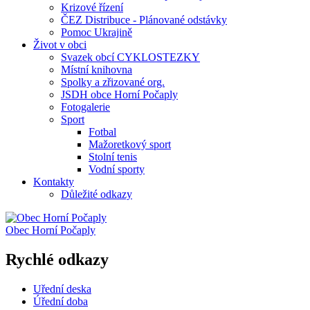
Krizové řízení
ČEZ Distribuce - Plánované odstávky
Pomoc Ukrajině
Život v obci
Svazek obcí CYKLOSTEZKY
Místní knihovna
Spolky a zřizované org.
JSDH obce Horní Počaply
Fotogalerie
Sport
Fotbal
Mažoretkový sport
Stolní tenis
Vodní sporty
Kontakty
Důležité odkazy
Obec
Horní Počaply
Rychlé odkazy
Uřední deska
Úřední doba