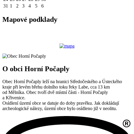
31
1
2
3
4
5
6
Mapové podklady
O obci Horní Počaply
Obec Horní Počaply leží na hranici Středočeského a Ústeckého
kraje při levém břehu dolního toku řeky Labe, cca 13 km
od Mělníka. Obec tvoří dvě místní části - Horní Počaply
a Křivenice.
Osídlení území obce se datuje do doby pravěku. Jak dokládají
archeologické nálezy, území obce bylo osídleno již v neolitu.