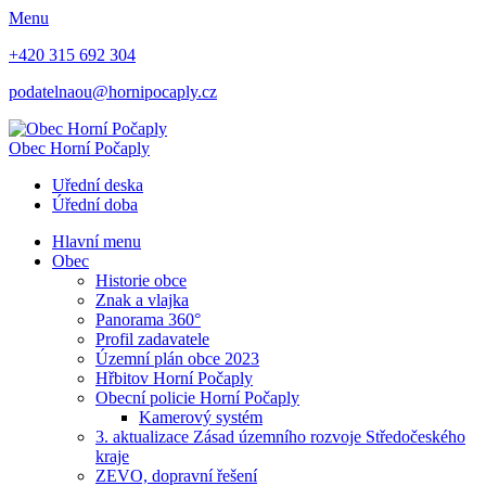
Menu
+420 315 692 304
podatelnaou@hornipocaply.cz
Obec
Horní Počaply
Uřední deska
Úřední doba
Hlavní menu
Obec
Historie obce
Znak a vlajka
Panorama 360°
Profil zadavatele
Územní plán obce 2023
Hřbitov Horní Počaply
Obecní policie Horní Počaply
Kamerový systém
3. aktualizace Zásad územního rozvoje Středočeského
kraje
ZEVO, dopravní řešení