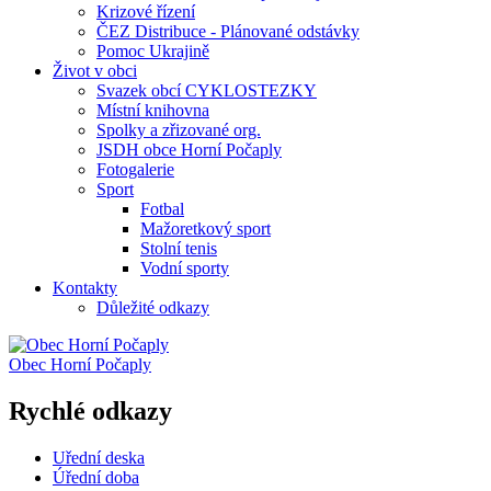
Krizové řízení
ČEZ Distribuce - Plánované odstávky
Pomoc Ukrajině
Život v obci
Svazek obcí CYKLOSTEZKY
Místní knihovna
Spolky a zřizované org.
JSDH obce Horní Počaply
Fotogalerie
Sport
Fotbal
Mažoretkový sport
Stolní tenis
Vodní sporty
Kontakty
Důležité odkazy
Obec
Horní Počaply
Rychlé odkazy
Uřední deska
Úřední doba