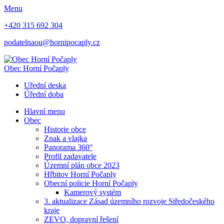
Menu
+420 315 692 304
podatelnaou@hornipocaply.cz
Obec
Horní Počaply
Uřední deska
Úřední doba
Hlavní menu
Obec
Historie obce
Znak a vlajka
Panorama 360°
Profil zadavatele
Územní plán obce 2023
Hřbitov Horní Počaply
Obecní policie Horní Počaply
Kamerový systém
3. aktualizace Zásad územního rozvoje Středočeského
kraje
ZEVO, dopravní řešení