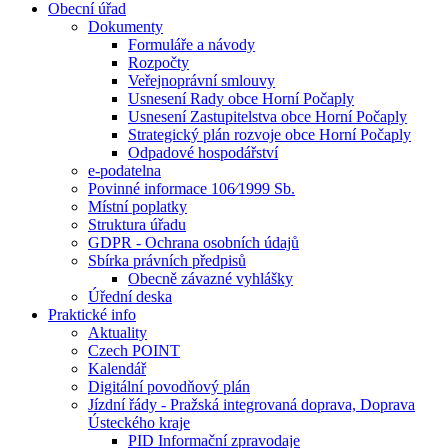
Obecní úřad
Dokumenty
Formuláře a návody
Rozpočty
Veřejnoprávní smlouvy
Usnesení Rady obce Horní Počaply
Usnesení Zastupitelstva obce Horní Počaply
Strategický plán rozvoje obce Horní Počaply
Odpadové hospodářství
e-podatelna
Povinné informace 106⁄1999 Sb.
Místní poplatky
Struktura úřadu
GDPR - Ochrana osobních údajů
Sbírka právních předpisů
Obecně závazné vyhlášky
Úřední deska
Praktické info
Aktuality
Czech POINT
Kalendář
Digitální povodňový plán
Jízdní řády - Pražská integrovaná doprava, Doprava
Ústeckého kraje
PID Informační zpravodaje