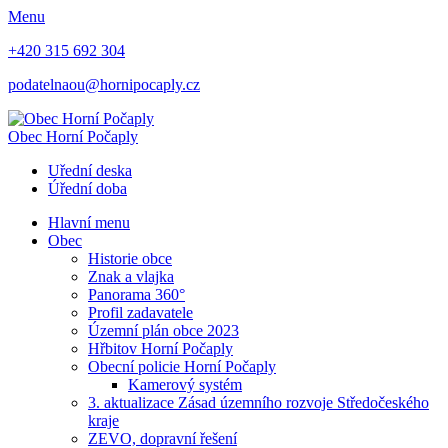
Menu
+420 315 692 304
podatelnaou@hornipocaply.cz
Obec
Horní Počaply
Uřední deska
Úřední doba
Hlavní menu
Obec
Historie obce
Znak a vlajka
Panorama 360°
Profil zadavatele
Územní plán obce 2023
Hřbitov Horní Počaply
Obecní policie Horní Počaply
Kamerový systém
3. aktualizace Zásad územního rozvoje Středočeského
kraje
ZEVO, dopravní řešení