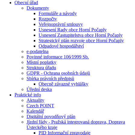
Obecní úřad
Dokumenty
Formuláře a návody
Rozpočty
Veřejnoprávní smlouvy
Usnesení Rady obce Horní Počaply
Usnesení Zastupitelstva obce Horní Počaply
Strategický plán rozvoje obce Horní Počaply
Odpadové hospodářství
e-podatelna
Povinné informace 106⁄1999 Sb.
Místní poplatky
Struktura úřadu
GDPR - Ochrana osobních údajů
Sbírka právních předpisů
Obecně závazné vyhlášky
Úřední deska
Praktické info
Aktuality
Czech POINT
Kalendář
Digitální povodňový plán
Jízdní řády - Pražská integrovaná doprava, Doprava
Ústeckého kraje
PID Informační zpravodaje