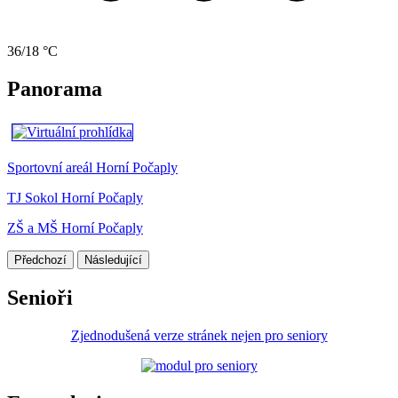
36/18 °C
Panorama
Sportovní areál Horní Počaply
TJ Sokol Horní Počaply
ZŠ a MŠ Horní Počaply
Předchozí
Následující
Senioři
Zjednodušená verze stránek nejen pro seniory