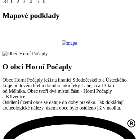
31
1
2
3
4
5
6
Mapové podklady
O obci Horní Počaply
Obec Horní Počaply leží na hranici Středočeského a Ústeckého
kraje při levém břehu dolního toku řeky Labe, cca 13 km
od Mělníka. Obec tvoří dvě místní části - Horní Počaply
a Křivenice.
Osídlení území obce se datuje do doby pravěku. Jak dokládají
archeologické nálezy, území obce bylo osídleno již v neolitu.