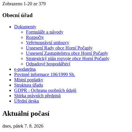
Zobrazeno
1
-
20
ze 379
Obecní úřad
Dokumenty
Formuláře a návody
Rozpočty
Veřejnoprávní smlouvy
Usnesení Rady obce Horní Počaply
Usnesení Zastupitelstva obce Horní Počaply
Strategický plán rozvoje obce Horní Počaply
Odpadové hospodářství
e-podatelna
Povinné informace 106⁄1999 Sb.
Místní poplatky
Struktura úřadu
GDPR - Ochrana osobních údajů
Sbírka právních předpisů
Úřední deska
Aktuální počasí
dnes, pátek 7. 8. 2026