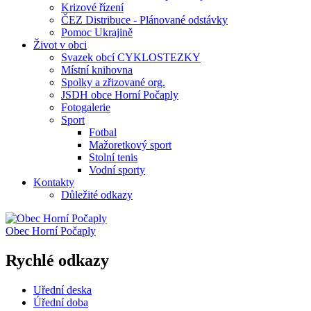
Krizové řízení
ČEZ Distribuce - Plánované odstávky
Pomoc Ukrajině
Život v obci
Svazek obcí CYKLOSTEZKY
Místní knihovna
Spolky a zřizované org.
JSDH obce Horní Počaply
Fotogalerie
Sport
Fotbal
Mažoretkový sport
Stolní tenis
Vodní sporty
Kontakty
Důležité odkazy
Obec
Horní Počaply
Rychlé odkazy
Uřední deska
Úřední doba