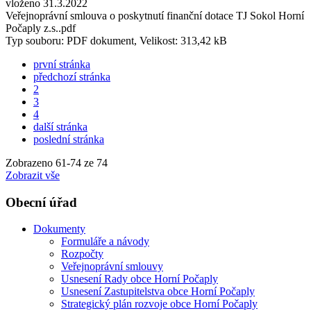
vloženo 31.3.2022
Veřejnoprávní smlouva o poskytnutí finanční dotace TJ Sokol Horní
Počaply z.s..pdf
Typ souboru: PDF dokument, Velikost: 313,42 kB
první stránka
předchozí stránka
2
3
4
další stránka
poslední stránka
Zobrazeno
61
-
74
ze 74
Zobrazit vše
Obecní úřad
Dokumenty
Formuláře a návody
Rozpočty
Veřejnoprávní smlouvy
Usnesení Rady obce Horní Počaply
Usnesení Zastupitelstva obce Horní Počaply
Strategický plán rozvoje obce Horní Počaply