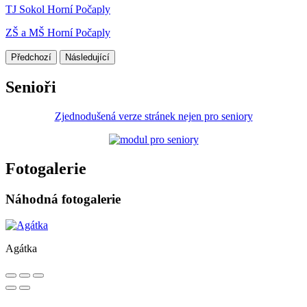
TJ Sokol Horní Počaply
ZŠ a MŠ Horní Počaply
Předchozí
Následující
Senioři
Zjednodušená verze stránek nejen pro seniory
Fotogalerie
Náhodná fotogalerie
Agátka