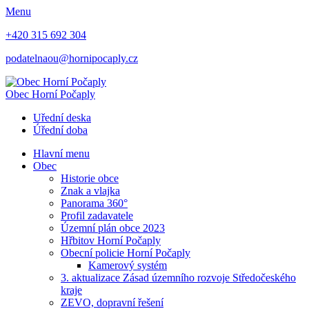
Menu
+420 315 692 304
podatelnaou@hornipocaply.cz
Obec
Horní Počaply
Uřední deska
Úřední doba
Hlavní menu
Obec
Historie obce
Znak a vlajka
Panorama 360°
Profil zadavatele
Územní plán obce 2023
Hřbitov Horní Počaply
Obecní policie Horní Počaply
Kamerový systém
3. aktualizace Zásad územního rozvoje Středočeského
kraje
ZEVO, dopravní řešení