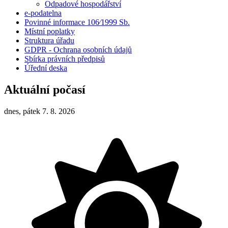
Odpadové hospodářství
e-podatelna
Povinné informace 106⁄1999 Sb.
Místní poplatky
Struktura úřadu
GDPR - Ochrana osobních údajů
Sbírka právních předpisů
Úřední deska
Aktuální počasí
dnes, pátek 7. 8. 2026