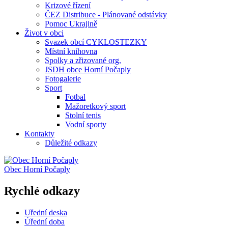
Krizové řízení
ČEZ Distribuce - Plánované odstávky
Pomoc Ukrajině
Život v obci
Svazek obcí CYKLOSTEZKY
Místní knihovna
Spolky a zřizované org.
JSDH obce Horní Počaply
Fotogalerie
Sport
Fotbal
Mažoretkový sport
Stolní tenis
Vodní sporty
Kontakty
Důležité odkazy
Obec
Horní Počaply
Rychlé odkazy
Uřední deska
Úřední doba