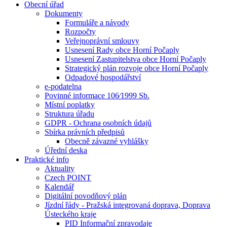
Obecní úřad
Dokumenty
Formuláře a návody
Rozpočty
Veřejnoprávní smlouvy
Usnesení Rady obce Horní Počaply
Usnesení Zastupitelstva obce Horní Počaply
Strategický plán rozvoje obce Horní Počaply
Odpadové hospodářství
e-podatelna
Povinné informace 106⁄1999 Sb.
Místní poplatky
Struktura úřadu
GDPR - Ochrana osobních údajů
Sbírka právních předpisů
Obecně závazné vyhlášky
Úřední deska
Praktické info
Aktuality
Czech POINT
Kalendář
Digitální povodňový plán
Jízdní řády - Pražská integrovaná doprava, Doprava
Ústeckého kraje
PID Informační zpravodaje